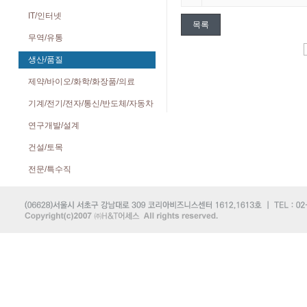
IT/인터넷
목록
무역/유통
생산/품질
제약/바이오/화학/화장품/의료
기계/전기/전자/통신/반도체/자동차
연구개발/설계
건설/토목
전문/특수직