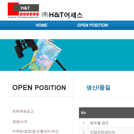
생산/품질
전체채용공고
No
경영/사무
2
첨부물 참조
마케팅/영업/광고/홍보/디자인
1
산업안전관리자