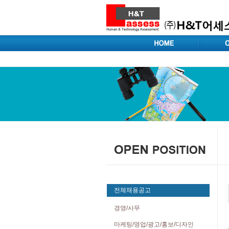
전체채용공고
경영/사무
마케팅/영업/광고/홍보/디자인