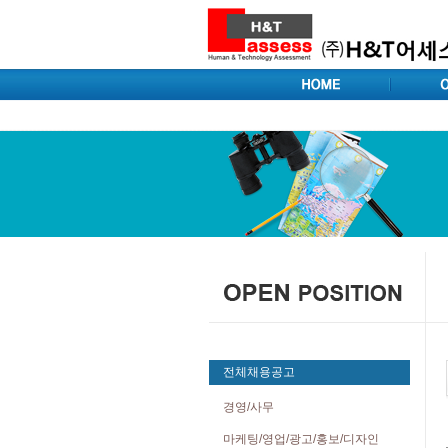
전체채용공고
경영/사무
마케팅/영업/광고/홍보/디자인