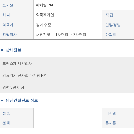
포지션
마케팅 PM
회 사
외국계기업
직 급
외국어
영어 수준 :
연령/성별
진행절차
서류전형 -> 1차면접 -> 2차면접
마감일
■ 상세정보
프랑스계 제약회사
의료기기 신사업 마케팅 PM
경력 3년 이상~
■ 담당컨설턴트 정보
성 명
이메일
전 화
휴대폰