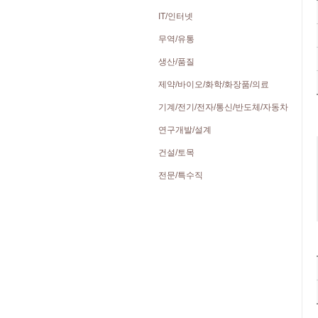
IT/인터넷
무역/유통
생산/품질
제약/바이오/화학/화장품/의료
기계/전기/전자/통신/반도체/자동차
연구개발/설계
건설/토목
전문/특수직