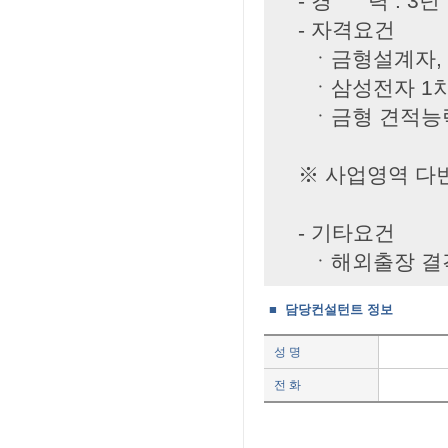
- 경 력 : 3년
- 자격요건
ㆍ금형설계자, 
ㆍ삼성전자 1차 
ㆍ금형 견적능력
※ 사업영역 다변
- 기타요건
ㆍ해외출장 결격사
■ 담당컨설턴트 정보
성 명
전 화