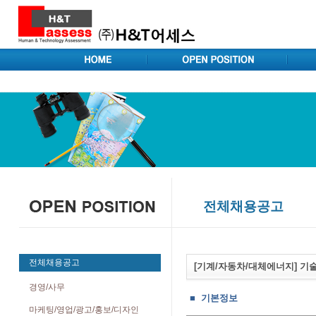
전체채용공고
전체채용공고
[기계/자동차/대체에너지] 기
경영/사무
■ 기본정보
마케팅/영업/광고/홍보/디자인